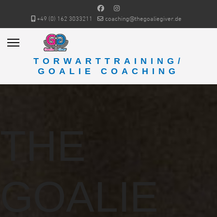
+49 (0) 162 3033211
coaching@thegoaliegiver.de
TORWARTTRAINING/
GOALIE COACHING
THE
GOALIE